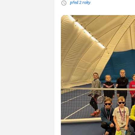
před 2 roky
access_time