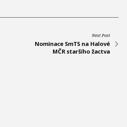
Next Post
N
Nominace SmTS na Halové
e
MČR staršího žactva
x
t
P
o
s
t