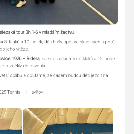
lezská tour Bh 1-6 v mladším žactvu.
ba
8. Kluků a 10. holek, děti hrály opět ve skupinách a poté
do jeho vítěze.
ovice 1926 – Ridera
, kde se zúčastnilo 7. kluků a 12. holek.
 se rozdělily do pavouku .
 větší oblibu a doufáme, že časem budou děti jezdit na
25 Tennis Hill Havířov.