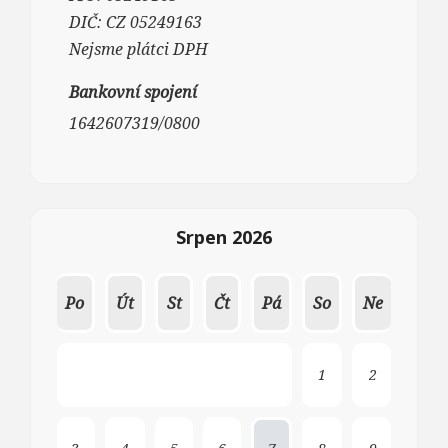
DIČ: CZ 05249163
Nejsme plátci DPH
Bankovní spojení
1642607319/0800
Srpen 2026
Po
Út
St
Čt
Pá
So
Ne
1
2