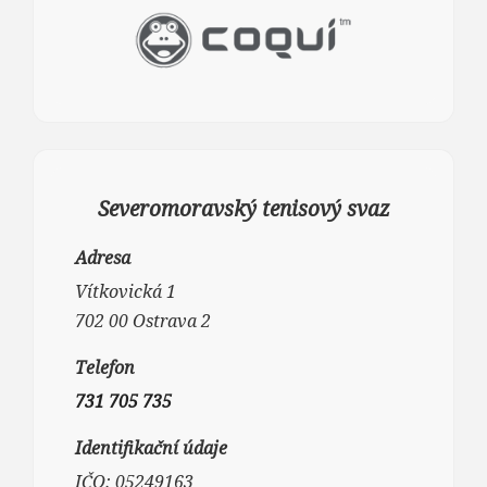
k
Severomoravský tenisový svaz
Adresa
Vítkovická 1
702 00 Ostrava 2
Telefon
731 705 735
Identifikační údaje
IČO: 05249163