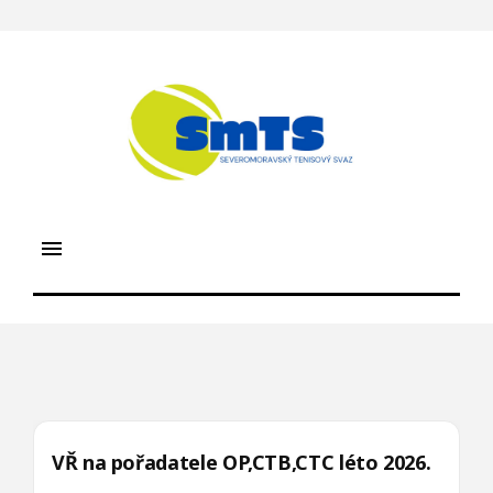
S
k
i
p
t
o
c
o
n
t
menu
e
n
t
VŘ na pořadatele OP,CTB,CTC léto 2026.