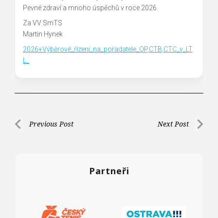
Pevné zdraví a mnoho úspěchů v roce 2026.
Za VV SmTS
Martin Hynek
2026+Výběrové_řízení_na_pořadatele_OP,CTB,CTC_v_LT
L_
Previous Post
Next Post
N
P
N
a
r
e
e
x
v
v
t
Partneři
i
i
P
o
o
g
u
s
a
s
t