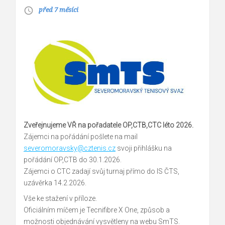
před 7 měsíci
access_time
Zveřejnujeme VŘ na pořadatele OP,CTB,CTC léto 2026.
Zájemci na pořádání pošlete na mail
severomoravsky@cztenis.cz
svoji přihlášku na
pořádání OP,CTB do 30.1.2026.
Zájemci o CTC zadají svůj turnaj přímo do IS ČTS,
uzávěrka 14.2.2026.
Vše ke stažení v příloze.
Oficiálním míčem je Tecnifibre X One, způsob a
možnosti objednávání vysvětleny na webu SmTS.