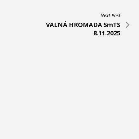
Next Post
N
VALNÁ HROMADA SmTS
e
8.11.2025
x
t
P
o
s
t