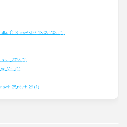
lku_ČTS_revAKDP_13-09-2025 (1)
rava_2025 (1)
na_VH._(1)
ávrh 25,návrh 26 (1)