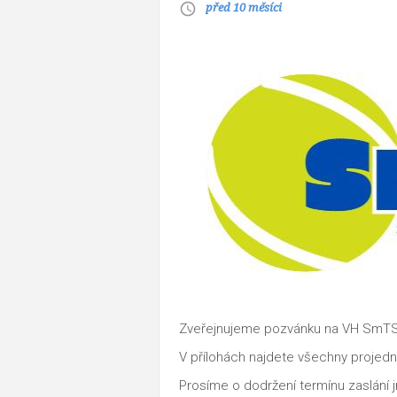
před 10 měsíci
access_time
Zveřejnujeme pozvánku na VH SmTS, 
V přílohách najdete všechny projedn
Prosíme o dodržení termínu zaslání