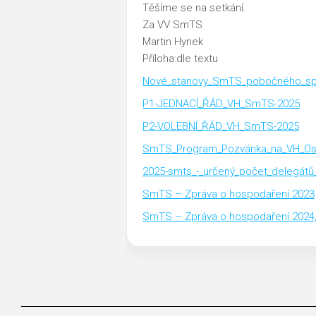
Těšíme se na setkání.
Za VV SmTS
Martin Hynek
Příloha:dle textu
Nové_stanovy_SmTS_pobočného_spo
P1-JEDNACÍ_ŘÁD_VH_SmTS-2025
P2-VOLEBNÍ_ŘÁD_VH_SmTS-2025
SmTS_Program_Pozvánka_na_VH_Ost
2025-smts_-_určený_počet_delegátů_
SmTS – Zpráva o hospodaření 2023
SmTS – Zpráva o hospodaření 2024,n